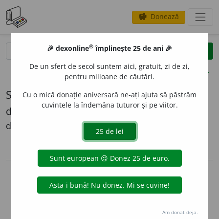
Donează
savings
®
®
🎉 dexonline
împlinește 25 de ani 🎉
caută
search
De un sfert de secol suntem aici, gratuit, zi de zi,
opțiuni
pentru milioane de căutări.
Sursă: publicitate
Cu o mică donație aniversară ne-ați ajuta să păstrăm
cuvintele la îndemâna tuturor și pe viitor.
dexonline
dexonline
lista de surse
arrow_back
Copyright © 2004-2026 dexonline (https://dexonline.ro)
Preluarea, stocarea sau utilizarea datelor de pe acest site, inclusiv
prin orice metode de extragere automată (web scraping, crawling),
sunt strict interzise fără acordul nostru prealabil scris, cu excepția
seturilor de date oferite oficial spre utilizare publică (vezi licența).
Am donat deja.