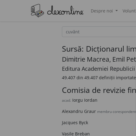
Despre noi
Volunt
®
Sursă: Dicționarul l
Dimitrie Macrea, Emil Petro
Editura Academiei Republici
49.407 din 49.407 definiții importat
Comisia de revizie fi
Iorgu Iordan
acad.
Alexandru Graur
membru corespondent a
Jacques Byck
Vasile Breban