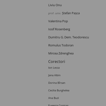
Liviu Onu
Ștefan Pașca
prof. univ.
Valentina Pop
Iosif Rosenberg
Dumitru G. Dem. Teodorescu
Romulus Todoran
Mircea Zdrenghea
Corectori
Ion Lecca
Jana Albin
Dorina Bîrsan
Cecilia Burghelea
Ana Buzi
Eugenia Contraș