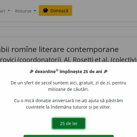
Donează
savings
ari
Resurse
imbii romîne literare contemporane
vici (coordonatori), Al. Rosetti et al. (colectiv)
i Populare Române, 1955-1957
®
🎉 dexonline
împlinește 25 de ani 🎉
e (100,00% complet)
De un sfert de secol suntem aici, gratuit, zi de zi, pentru
nală
milioane de căutări.
Cu o mică donație aniversară ne-ați ajuta să păstrăm
cuvintele la îndemâna tuturor și pe viitor.
l Academiei R.P.R.