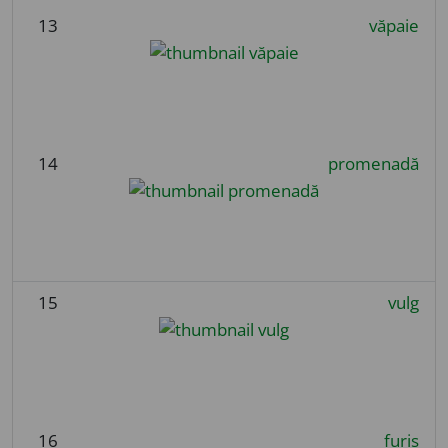
13
văpaie
14
promenadă
15
vulg
16
furiș