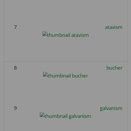
7
atavism
8
bucher
9
galvanism