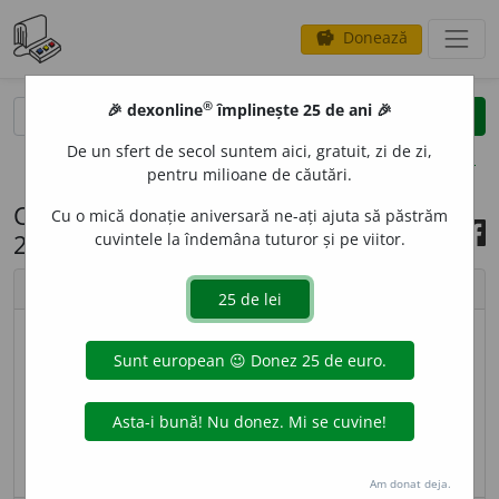
Donează
savings
®
®
🎉 dexonline
împlinește 25 de ani 🎉
caută
search
De un sfert de secol suntem aici, gratuit, zi de zi,
opțiuni
pentru milioane de căutări.
Cuvântul zilei, 15 septembrie
Cu o mică donație aniversară ne-ați ajuta să păstrăm
2025
cuvintele la îndemâna tuturor și pe viitor.
chevron_left
chevron_right
imagine ©
Andrea Homorodean
VULG
s. n.
Popor, norod, plebe. – Din
lat.
vulgus.
sursa:
DEX '09 (2009)
adăugată de
blaurb.
acțiuni
Am donat deja.