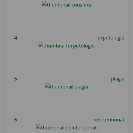
4
erpetologie
5
plagia
6
neintenționat