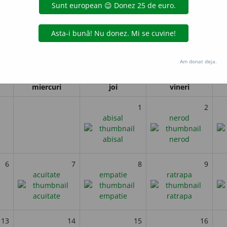
guranței Pacientului (ONU)
i
Am donat deja.
Septembrie 2022
miercuri
joi
vineri
1
2
abisal
nerod
6
7
8
9
acuitate
empatie
ratrapa
13
14
15
16