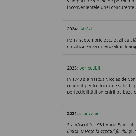
și împărți rezervele de petrol din 
inconvenientele unei concurențe 
2024
:
hărăzi
Pe 17 septembrie 335, Bazilica Sf
crucificarea sa în Ierusalim. Inau
2023
:
perfectibil
În 1743 s-a născut Nicolas de Cond
renumit pentru lucrările sale de pi
perfectibilității omenirii pe baza p
2021
:
sconcenie
S-a născut în 1931 Anne Bancroft, 
limită
,
O viață la capătul firului
și
P