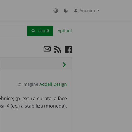
Anonim
language
dark_mode
person
caută
opțiuni
search
chevron_right
© imagine
Addell Design
hnice; (
p. ext.
) a curăța, a face
i. ◊ (
ec.
) a stabiliza (moneda).