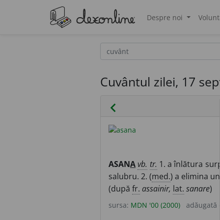
Despre noi
Volunt
®
Cuvântul zilei, 17 s
chevron_left
ASAN
A
vb.
tr.
1. a înlătura sur
salubru. 2. (
med.
) a elimina un
(după
fr.
assainir,
lat.
sanare
)
sursa:
MDN '00 (2000)
adăugată