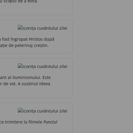
cu scopul de a evita
 fost îngropat Hristos după
ție de pelerinaj creștin.
tant al Iluminismului. Este
or de vot. A susținut ideea
e trimitere la filmele
Punctul