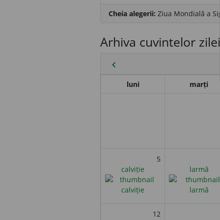
Cheia alegerii:
Ziua Mondială a Si
Arhiva cuvintelor zile
chevron_left
luni
marți
5
calviție
larmă
12