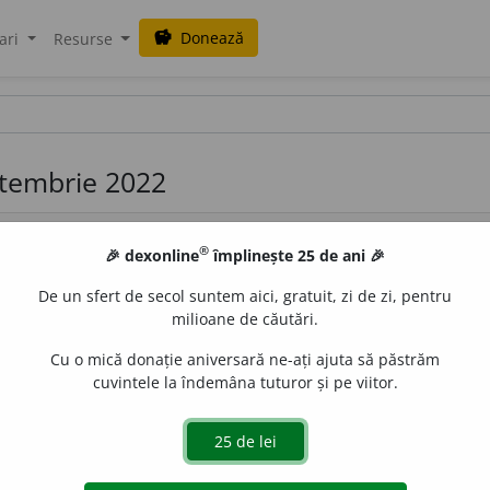
Donează
savings
ari
Resurse
eptembrie 2022
®
🎉 dexonline
împlinește 25 de ani 🎉
De un sfert de secol suntem aici, gratuit, zi de zi, pentru
milioane de căutări.
Cu o mică donație aniversară ne-ați ajuta să păstrăm
plusul de apă de pe o suprafață de teren prin lucrări hidrote
cuvintele la îndemâna tuturor și pe viitor.
 focar de infecție. 3. (
fig.
) a îmbunătăți, a redresa; a însănătoș
 de
raduborza
acțiuni