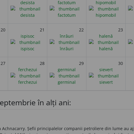
desista
factotum
hipomobil
20
21
22
23
ispisoc
înrâuri
halenă
27
28
29
30
ferchezui
germinal
sievert
eptembrie în alți ani:
 Achnacarry. Șefii principalelor companii petroliere din lume au aj