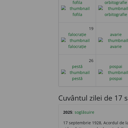
fofila
orbitografie
19
falocrație
avarie
26
pestă
pospai
Cuvântul zilei de 17 s
2025
:
soglăsuire
17 septembrie 1928, Acordul de la