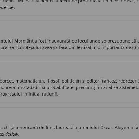
Orientul Mijlociu și pentru a menține prețurile la un nivel ridicat, 
acerbe.
ântului Mormânt a fost inaugurată pe locul unde se presupune că a
gurarea complexului avea să facă din Ierusalim o importantă destina
orcet, matematician, filosof, politician și editor francez, reprezen
onierat în statistici și probabilitate, precum și în analiza sistemel
rogresului infinit al rațiunii.
actriță americană de film, laureată a premiului Oscar. Alegerea fac
as decisiv
.