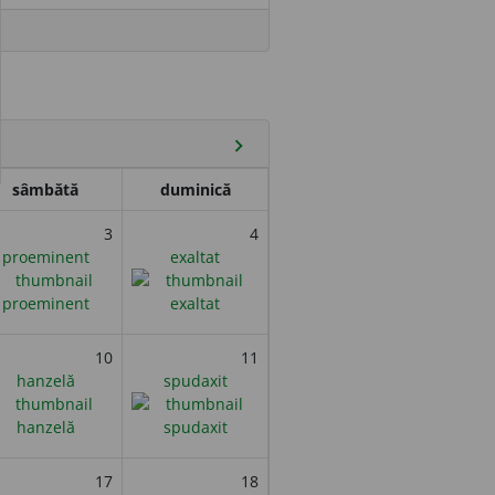
chevron_right
sâmbătă
duminică
3
4
proeminent
exaltat
10
11
hanzelă
spudaxit
17
18